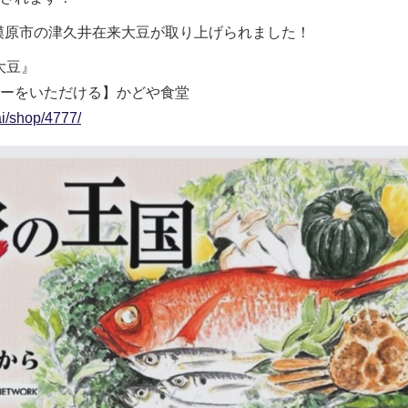
模原市の津久井在来大豆が取り上げられました！
『大豆』
ーをいただける】かどや食堂
ai/shop/4777/