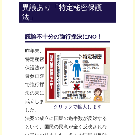
異議あり「特定秘密保護
法」
議論不十分の強行採決にNO！
昨年末、
特定秘密
保護法が
衆参両院
で強行採
決の末に
成立しま
クリックで拡大します
した。
法案の成立に国民の過半数が反対する
という、国民の民意が全く反映されな