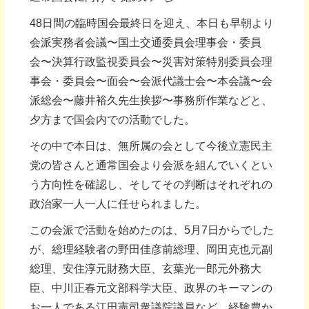
48日間の臨時国会最終日を迎え、本日も早朝より
会派実務者会議〜国土交通委員会理事会・委員
会〜決算行政監視委員会〜災害対策特別委員会理
事会・委員会〜面会〜会派代議士会〜本会議〜会
派総会〜藤井裕久先生挨拶〜事務所作業などと、
夕方まで国会内での活動でした。
その中で本日は、無所属の会として今後立憲民主
党の皆さんと通常国会より会派を組んでいくとい
う方向性を確認し、そしてその判断はそれぞれの
政治家一人一人に任せられました。
この会派で活動を始めたのは、5月7日からでした
が、総理経験者の野田佳彦前総理、岡田克也元副
総理、安住淳元財務大臣、玄葉光一郎元外務大
臣、中川正春元文部科学大臣、政界のキーマンの
お一人である江田憲司衆議院議員など、経験豊か