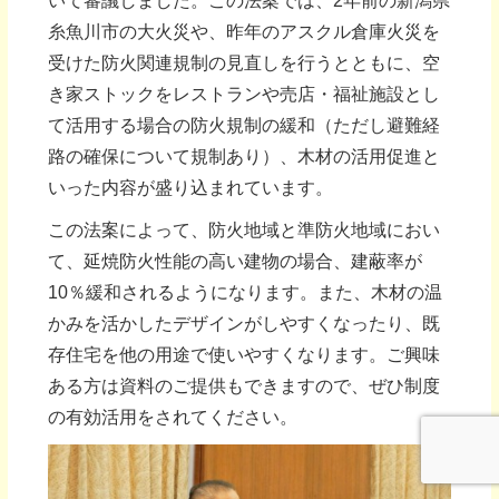
いて審議しました。この法案では、2年前の新潟県
糸魚川市の大火災や、昨年のアスクル倉庫火災を
受けた防火関連規制の見直しを行うとともに、空
き家ストックをレストランや売店・福祉施設とし
て活用する場合の防火規制の緩和（ただし避難経
路の確保について規制あり）、木材の活用促進と
いった内容が盛り込まれています。
この法案によって、防火地域と準防火地域におい
て、延焼防火性能の高い建物の場合、建蔽率が
10％緩和されるようになります。また、木材の温
かみを活かしたデザインがしやすくなったり、既
存住宅を他の用途で使いやすくなります。ご興味
ある方は資料のご提供もできますので、ぜひ制度
の有効活用をされてください。