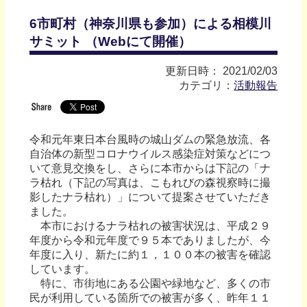
6市町村（神奈川県も参加）による相模川
サミット （Webにて開催）
更新日時： 2021/02/03
カテゴリ：
活動報告
令和元年東日本台風時の城山ダムの緊急放流、各
自治体の新型コロナウイルス感染症対策などにつ
いて意見交換をし、さらに本市からは下記の「ナ
ラ枯れ（下記の写真は、こもれびの森視察時に撮
影したナラ枯れ）」について提案させていただき
ました。
本市におけるナラ枯れの被害状況は、平成２９
年度から令和元年度で９５本でありましたが、今
年度に入り、新たに約１，１００本の被害を確認
しています。
特に、市街地にある公園や緑地など、多くの市
民が利用している箇所での被害が多く、昨年１１