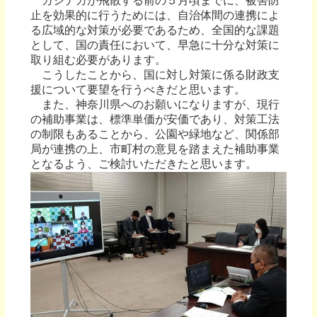
カシナガが飛散する前の５月頃までに、被害防
止を効果的に行うためには、自治体間の連携によ
る広域的な対策が必要であるため、全国的な課題
として、国の責任において、早急に十分な対策に
取り組む必要があります。
こうしたことから、国に対し対策に係る財政支
援について要望を行うべきだと思います。
また、神奈川県へのお願いになりますが、現行
の補助事業は、標準単価が安価であり、対策工法
の制限もあることから、公園や緑地など、関係部
局が連携の上、市町村の意見を踏まえた補助事業
となるよう、ご検討いただきたと思います。