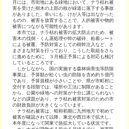
月には、市街地にある緑地において、ナラ枯れ被
害を受けた樹木の上部の枝が緑道に落下する事故
がありました。幸いにも、けが人等は出なかった
ものの、被害を放置することで、人的被害や物的
被害につながる可能性があります。
本市では、ナラ枯れ被害の拡大防止のため、被
害木の伐倒・くん蒸処理や幹の破砕、粘着シート
による被覆、予防対策としての樹幹注入など、さ
まざまな対策を行っており、こうした取組をさら
に進めるために、３月補正予算による対応も検討
しているところです。
しかしながら、国の実施する森林病害虫等防除
事業は、予算額が松くい虫の防除を含め約５億円
であり、予算規模が小さいことや、県が市町村に
交付する段階では、場所や工法に制限があること
から、公園や緑地への対策が十分に講じられない
などの課題があり、ナラ枯れ被害対策のための市
の財政負担が大きくなっています。
ナラ枯れ被害は、昭和初期に九州地方で初めて
被害が確認されて以降、東北や西日本で拡大し、
本年度になって関東で急拡大している状況です。