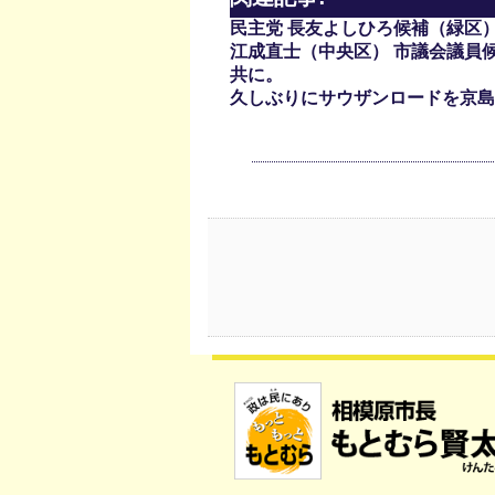
民主党 長友よしひろ候補（緑区）
江成直士（中央区） 市議会議員候
共に。
久しぶりにサウザンロードを京島