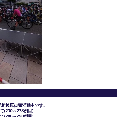
党相模原街頭活動中です。
230～238例目)
296～298例目)