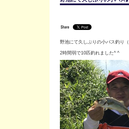
野池にて久しぶりの小バス釣り（
2時間弱で10匹釣れました^ ^