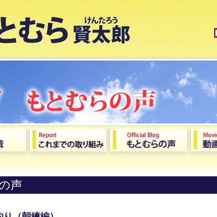
の声
釣り（朝練編）