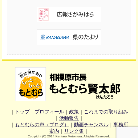
｜
トップ
｜
プロフィール
｜
政策
｜
これまでの取り組み
｜
活動報告
｜
｜
もとむらの声（ブログ）
｜
動画チャンネル
｜
事務所
案内
｜
リンク集
｜
Copyright (C) 2014 Kentaro Motomura. Allrights Reserved.