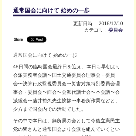
通常国会に向けて 始めの一歩
更新日時： 2018/12/10
カテゴリ：
委員会
通常国会に向けて 始めの一歩
48日間の臨時国会最終日を迎え、本日も早朝より
会派実務者会議〜国土交通委員会理事会・委員
会〜決算行政監視委員会〜災害対策特別委員会理
事会・委員会〜面会〜会派代議士会〜本会議〜会
派総会〜藤井裕久先生挨拶〜事務所作業などと、
夕方まで国会内での活動でした。
その中で本日は、無所属の会として今後立憲民主
党の皆さんと通常国会より会派を組んでいくとい