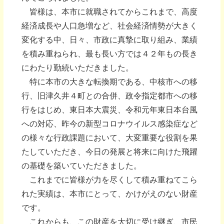
皆様は、本市に就職されてからこれまで、高度
経済成長や人口急増など、社会経済情勢が大きく
変化する中、日々、市政に真摯に取り組み、業績
を積み重ねられ、最も長い方では４２年もの長き
にわたり勤続いただきました。
特に本市の大きな転換期である、中核市への移
行、旧津久井４町との合併、政令指定都市への移
行をはじめ、東日本大震災、令和元年東日本台風
への対応、昨今の新型コロナウイルス感染症など
の様々な行政課題において、大変重要な役割を果
たしていただき、今日の発展と将来に向けた飛躍
の基礎を築いていただきました。
これまでに皆様が力を尽くして積み重ねてこら
れた実績は、本市にとって、かけがえのない財産
です。
これからも、この財産を大切に受け継ぎ、市民