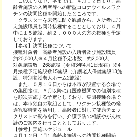
このような中、本市では、４月１２日より、高
齢者施設の入所者等への新型コロナウイルスワク
チンの訪問接種を開始したところです。
クラスターを未然に防ぐ観点から、入所者に加
え施設職員も同時接種することとしており、４月
中に１５施設、約２，０００人の方の接種を予定
しております。
【参考】訪問接種について
接種対象者 高齢者施設の入所者及び施設職員
約20,000人※４月接種予定者数 約2,000人
対象施設数 268施設（令和3年4月1日現在）※4
月接種予定施設数15施設（介護老人保健施設13施
設、特別養護老人ホーム2施設）
また、５月１６日からは本市が設置する会場で
の集団接種、６月以降には医療機関での個別接種
を順次実施する予定としており、集団接種会場で
は、本市独自の取組として、ワクチン接種後の経
過観察時間を活用し、高齢者に対して健康チェッ
クリストの配布を行い、介護予防の相談やがん検
診のご案内を行うこととしております。
【参考】実施スケジュール
４月１２日（月）高齢者施設への訪問接種開始