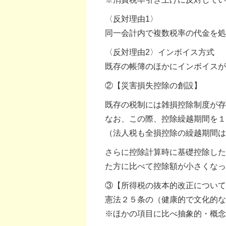
〈反対理由1〉
同一会計内で複数税率の代金を処
〈反対理由2〉インボイス方式
既存の帳簿のほかにインボイスが
②【災害損失控除の創設】
既存の税制には雑損控除制度が存
なお、この際、控除繰越期間を１
（法人税も全損控除の繰越期間は
さらに控除計算時に基礎控除した
た方に比べて控除額が小さくなっ
③【所得税の抜本的改正について
憲法２５条の（健康的で文化的な
※ほかの項目に比べ抽象的・概念