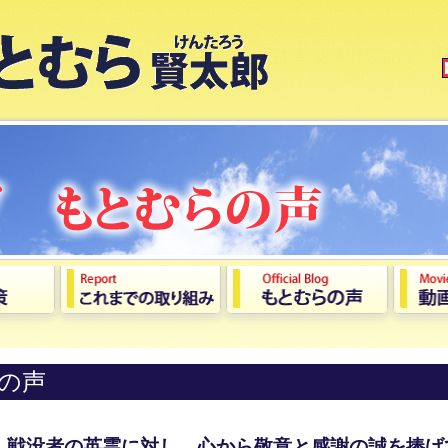
の声
、戦没者の英霊に対し、心から敬意と感謝の誠を捧げ