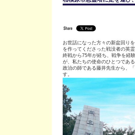
お世話になった方々の新盆回りを
を作ってくださった戦没者の英霊
終戦から75年が経ち、戦争を経
が、私たちの使命のひとつである
政治の師である藤井先生から、「
す。