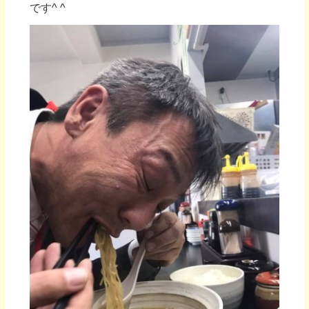
です^ ^