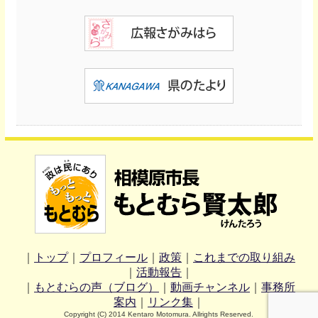
｜
トップ
｜
プロフィール
｜
政策
｜
これまでの取り組み
｜
活動報告
｜
｜
もとむらの声（ブログ）
｜
動画チャンネル
｜
事務所
案内
｜
リンク集
｜
Copyright (C) 2014 Kentaro Motomura. Allrights Reserved.