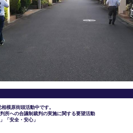
党相模原街頭活動中です。
判所への合議制裁判の実施に関する要望活動
」「安全・安心」