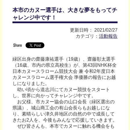
本市のカヌー選手は、大きな夢をもってチ
ャレンジ中です！
更新日時： 2021/02/27
カテゴリ：
活動報告
緑区出身の齋藤康祐選手（19歳）、齋藤彰太選手
（16歳、市内の県立高校生）が、第43回NHK杯全
日本カヌースラローム競技大会 兼 令和2年度日本
カヌースラローム選手権大会 準優勝の報告にお越
しになりました。
幼い頃から道志川にてカヌー競技をスタート
し、世界に向かってチャレンジ中です。
お父様、市カヌー協会の山口会長（緑区選出の
県議）、城山商工会の有山会長らもお越しにな
り、素晴らしい津久井地区の自然の中で成長して
きたお2人を、今後もみんなで応援していきます。
ぜひ皆さんも、本市でカヌーに触れる機会をも