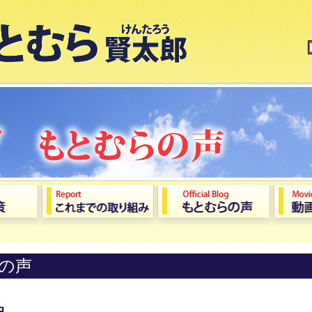
の声
中。