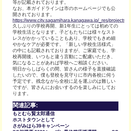
等が記載されております。
なお、本ガイドラインは市のホームページでも公
開されております。
https://www.city.sagamihara.kanagawa.jp/_res/projects/
久しぶりの学校再開、新1年生にとっては初めての
学校生活となります。子どもたちには様々なスト
レスがかかっていることもあり、学校でもきめ細
やかなケアが必要です。「新しい学校生活様式」
の中にも記載されておりますが、ご家庭でも、学
校再開後、いつもと違う言動にご配慮いただき、
気になることがあれば学校へご相談ください。
明日からしばらくの間、皆さんの様子を直接確認
したいので、僕も登校を見守りに市内各校に伺う
予定です。残念ながら全校に足を運ぶのは難しい
ですが、皆さんにお会いするのを楽しみにしてお
ります。
関連記事:
もとむら賢太郎通信
ホストタウンとして
さがみはら39キャンペーン