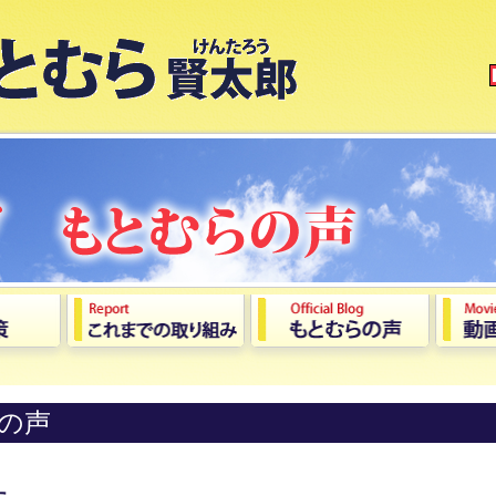
の声
た。