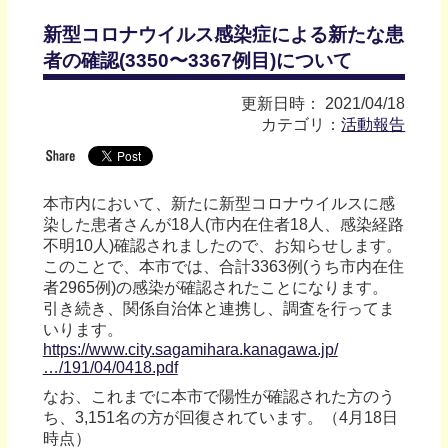
新型コロナウイルス感染症による新たな患
者の確認(3350〜3367例目)について
更新日時： 2021/04/18
カテゴリ：
活動報告
本市内において、新たに新型コロナウイルスに感
染した患者さんが18人(市内在住者18人、感染経路
不明10人)確認されましたので、お知らせします。
このことで、本市では、合計3363例(うち市内在住
者2965例)の感染が確認されたことになります。
引き続き、関係自治体と連携し、調査を行ってま
いります。
https://www.city.sagamihara.kanagawa.jp/
…/191/04/0418.pdf
なお、これまでに本市で陽性が確認された方のう
ち、3,151名の方が回復されています。（4月18日
時点）