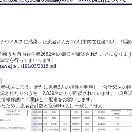
ウイルスに感染した患者さんが17人(市内在住者14人、感染経
7例(うち市内在住者2662例)の感染が確認されたことになりま
調査を行ってまいります。
agawa.jp/…/191/03/0318.pdf
院】
患者40人に加え、新たに患者3人の陽性が判明し、合計53人の
された方のうち、2,839名の方が回復されています。（3月1
人情報保護にご理解とご配慮をお願いします。
ったため、患者合計数と症例No.とは一致しません。