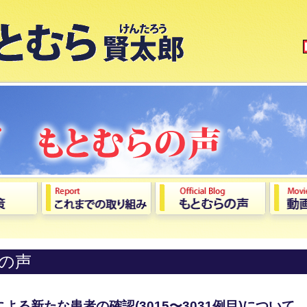
の声
る新たな患者の確認(3015〜3031例⽬)について