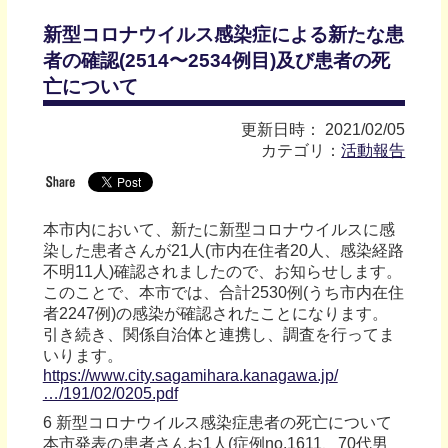
新型コロナウイルス感染症による新たな患
者の確認(2514〜2534例⽬)及び患者の死
亡について
更新日時： 2021/02/05
カテゴリ：
活動報告
本市内において、新たに新型コロナウイルスに感
染した患者さんが21人(市内在住者20人、感染経路
不明11人)確認されましたので、お知らせします。
このことで、本市では、合計2530例(うち市内在住
者2247例)の感染が確認されたことになります。
引き続き、関係自治体と連携し、調査を行ってま
いります。
https://www.city.sagamihara.kanagawa.jp/
…/191/02/0205.pdf
6 新型コロナウイルス感染症患者の死亡について
本市発表の患者さんお1人(症例no.1611、70代男