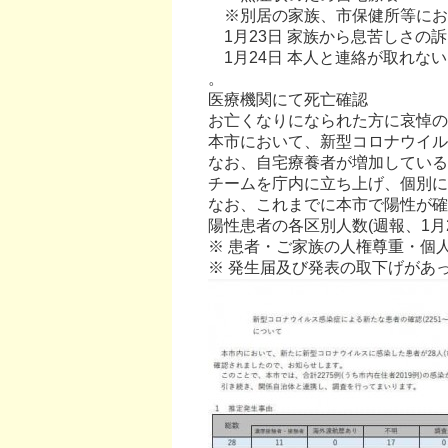
※別居の家族、市保健所等にお
1月23日 家族から息苦しさの
1月24日 本人と連絡が取れな
。
医療機関にて死亡確認
お亡くなりになられた方に哀悼の
本市において、新型コロナウイル
なお、自宅療養者が増加している
チームを庁内に立ち上げ、個別に
なお、これまでに本市で陽性が確認
陽性患者の各区別人数(週報、1月2
※ 患者・ご家族の人権尊重・個
※ 発生届及び発表の取下げがあ