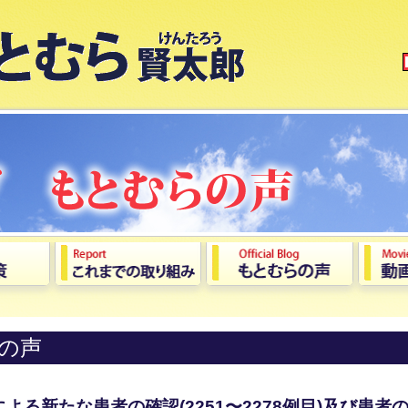
の声
る新たな患者の確認(2251〜2278例目)及び患者