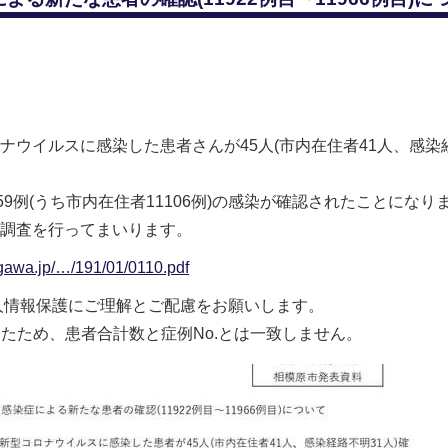
ウイルスに感染した患者さんが45人(市内在住者41人、感染経
59例(うち市内在住者11106例)の感染が確認されたことになり
調査を行ってまいります。
agawa.jp/…/191/01/0110.pdf
人情報保護にご理解とご配慮をお願いします。
ったため、患者合計数と症例No.とは一致しません。