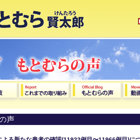
の声
る新たな患者の確認(11922例⽬〜11966例⽬)に