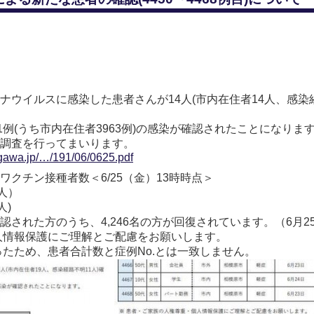
ナウイルスに感染した患者さんが14人(市内在住者14人、感染
1例(うち市内在住者3963例)の感染が確認されたことになりま
調査を行ってまいります。
agawa.jp/…/191/06/0625.pdf
ワクチン接種者数＜6/25（金）13時時点＞
8人）
人)
された方のうち、4,246名の方が回復されています。（6月2
人情報保護にご理解とご配慮をお願いします。
ったため、患者合計数と症例No.とは一致しません。