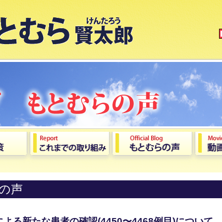
の声
る新たな患者の確認(4450〜4468例⽬)について