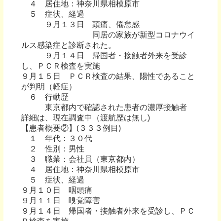
４ 居住地：神奈川県相模原市
５ 症状、経過
９月１３日 頭痛、倦怠感
同居の家族が新型コロナウイ
ルス感染症と診断された。
９月１４日 帰国者・接触者外来を受診
し、ＰＣＲ検査を実施
９月１５日 ＰＣＲ検査の結果、陽性であること
が判明（軽症）
６ 行動歴
東京都内で確認された患者の濃厚接触者
詳細は、現在調査中（渡航歴は無し)
【患者概要②】(３３３例目)
１ 年代：３０代
２ 性別：男性
３ 職業：会社員（東京都内）
４ 居住地：神奈川県相模原市
５ 症状、経過
９月１０日 咽頭痛
９月１１日 嗅覚障害
９月１４日 帰国者・接触者外来を受診し、ＰＣ