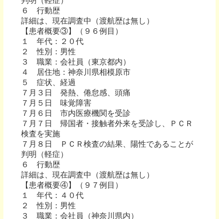
判明（軽症）
６ 行動歴
詳細は、現在調査中（渡航歴は無し）
【患者概要③】（９６例目）
１ 年代：２０代
２ 性別：男性
３ 職業：会社員（東京都内）
４ 居住地：神奈川県相模原市
５ 症状、経過
７月３日 発熱、倦怠感、頭痛
７月５日 味覚障害
７月６日 市内医療機関を受診
７月７日 帰国者・接触者外来を受診し、ＰＣＲ
検査を実施
７月８日 ＰＣＲ検査の結果、陽性であることが
判明（軽症）
６ 行動歴
詳細は、現在調査中（渡航歴は無し）
【患者概要④】（９７例目）
１ 年代：４０代
２ 性別：男性
３ 職業：会社員（神奈川県内）