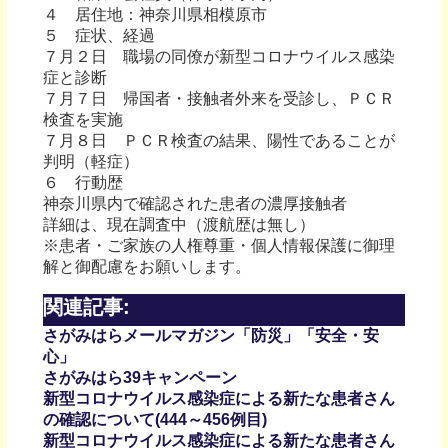
４ 居住地：神奈川県相模原市
５ 症状、経過
７月２日 職場の同僚が新型コロナウイルス感染
症と診断
７月７日 帰国者・接触者外来を受診し、ＰＣＲ
検査を実施
７月８日 ＰＣＲ検査の結果、陽性であることが
判明（軽症）
６ 行動歴
神奈川県内で確認された患者の濃厚接触者
詳細は、現在調査中（渡航歴は無し）
※患者・ご家族の人権尊重・個人情報保護に御理
解と御配慮をお願いします。
関連記事:
さがみはらメールマガジン「防災」「安全・安
心」
さがみはら39キャンペーン
新型コロナウイルス感染症による新たな患者さん
の確認について(444～456例目)
新型コロナウイルス感染症による新たな患者さん