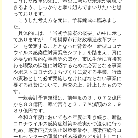
こうした改革の先に、希望に満ちた未来が実現で
きるよう、しっかりと取り組んでまいりたいと思
っております。
こうした考え方を元に、予算編成に臨みまし
た。
具体的には、「当初予算案の概要」の中に示し
てありますが、「相模原市行財政構造改革プラ
ン」を策定することとなった背景や「新型コロナ
ウイルス感染症対策緊急シフト」を踏まえ、真に
必要な経常的な事業等のほか、市民生活に直接関
わる喫緊の課題に対応するために必要となる事業
やポストコロナのまちづくりに資する事業、行政
の責務として必ず実施しなければならない事業に
要する経費について、精査の上、計上したもので
す。
一般会計予算規模は、前年度の３，０７２億円
から８３億円、率で言うと２．７％減額の２，９
８９億円です。
令和３年度においても本年度に引き続き、新型
コロナウイルス感染症対策を確実かつ適切に行う
ため、感染症拡大防止対策事業や、感染症総合コ
ールセンターの運営に係る経費などを計上してい