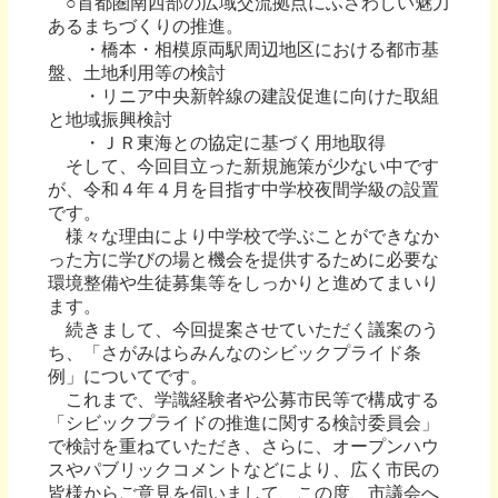
○首都圏南西部の広域交流拠点にふさわしい魅力
あるまちづくりの推進。
・橋本・相模原両駅周辺地区における都市基
盤、土地利用等の検討
・リニア中央新幹線の建設促進に向けた取組
と地域振興検討
・ＪＲ東海との協定に基づく用地取得
そして、今回目立った新規施策が少ない中です
が、令和４年４月を目指す中学校夜間学級の設置
です。
様々な理由により中学校で学ぶことができなか
った方に学びの場と機会を提供するために必要な
環境整備や生徒募集等をしっかりと進めてまいり
ます。
続きまして、今回提案させていただく議案のう
ち、「さがみはらみんなのシビックプライド条
例」についてです。
これまで、学識経験者や公募市民等で構成する
「シビックプライドの推進に関する検討委員会」
で検討を重ねていただき、さらに、オープンハウ
スやパブリックコメントなどにより、広く市民の
皆様からご意見を伺いまして、この度、市議会へ