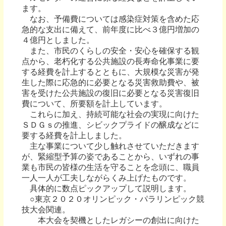
ます。
なお、予備費については感染症対策を含めた応
急的な支出に備えて、前年度に比べ３億円増加の
４億円としました。
また、市民のくらしの安全・安心を確保する観
点から、老朽化する公共施設の長寿命化事業に要
する経費を計上するとともに、大規模な災害が発
生した際に応急的に必要となる災害救助費や、被
害を受けた公共施設の復旧に必要となる災害復旧
費について、所要額を計上しています。
これらに加え、持続可能な社会の実現に向けた
ＳＤＧｓの推進、シビックプライドの醸成などに
要する経費を計上しました。
主な事業について少し触れさせていただきます
が、緊縮型予算の姿であることから、いずれの事
業も市民の皆様の生活を守ることを念頭に、職員
一人一人が工夫しながらくみ上げたものです。
具体的に数点ピックアップして説明します。
○東京２０２０オリンピック・パラリンピック競
技大会関連。
本大会を契機としたレガシーの創出に向けた