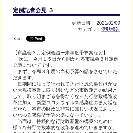
定例記者会見 ３
更新日時： 2021/02/09
カテゴリ：
活動報告
【市議会３月定例会議ー来年度予算案など】
次に、今月１５日から開かれる市議会３月定例
会議についてです。
まず、令和３年度の当初予算の話をさせていた
だきます。
長期間に渡って行われてきた財源の裏付けがな
い大規模事業に取り組むなどの市政運営の結果と
して、取り組まざるを得なくなった行財政構造改
革に加え、新型コロナウイルス感染症のまん延な
どから、本市の財政は非常に厳しい状況にあり、
いわゆる緊縮型予算の姿になっています。
当面は、持続的な行財政基盤の構築のために
様々な分野で抜本的な改革を進めていきますが、