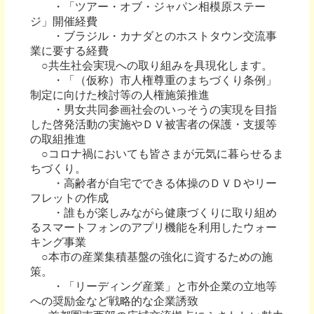
・「ツアー・オブ・ジャパン相模原ステー
ジ」開催経費
・ブラジル・カナダとのホストタウン交流事
業に要する経費
○共生社会実現への取り組みを具現化します。
・「（仮称）市人権尊重のまちづくり条例」
制定に向けた検討等の人権施策推進
・男女共同参画社会のいっそうの実現を目指
した啓発活動の実施やＤＶ被害者の保護・支援等
の取組推進
○コロナ禍においても皆さまが元気に暮らせるま
ちづくり。
・高齢者が自宅でできる体操のＤＶＤやリー
フレットの作成
・誰もが楽しみながら健康づくりに取り組め
るスマートフォンのアプリ機能を利用したウォー
キング事業
○本市の産業集積基盤の強化に資するための施
策。
・「リーディング産業」と市外企業の立地等
への奨励金など戦略的な企業誘致