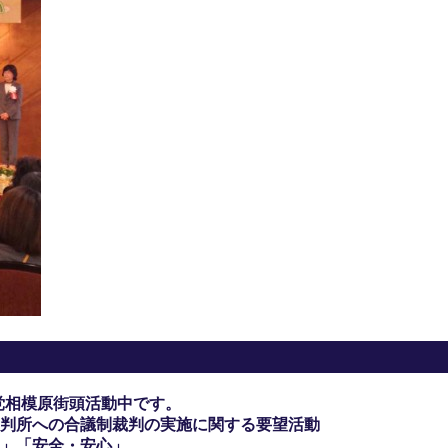
党相模原街頭活動中です。
判所への合議制裁判の実施に関する要望活動
」「安全・安心」