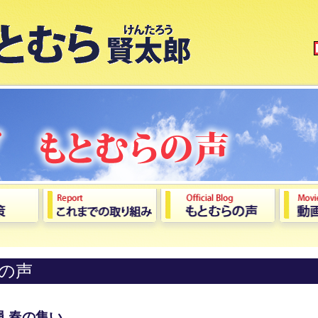
の声
 春の集い