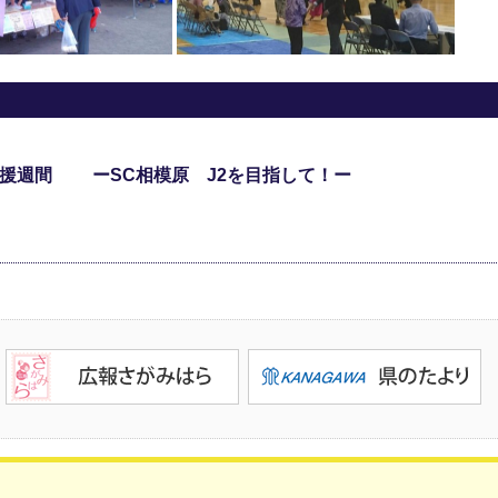
節応援週間 ーSC相模原 J2を目指して！ー