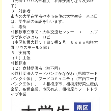
（先着１００名分程度 在庫が無くなり次第終
了）
３ 対象者
市内の大学在学者や本市在住の大学生等 ※当日
は、学生証の確認を行います。
４ 場所
相模原市立市民・大学交流センター ユニコムプ
ラザさがみはら ロビー
（南区相模大野３丁目３番２号 ｂｏｎｏ相模大
野 サウスモール３階）
５ 実施者
（１）主催
相模原市
（２）食材提供者（順不同）
公益社団法人フードバンクかながわ（県域フード
バンク団体）、フードコミュニティ（市内フード
バンク団体）、ＪＡ相模原市、相模原野菜生産倶
楽部、各種企業、市民有志、相模原市フードドラ
イブ事業