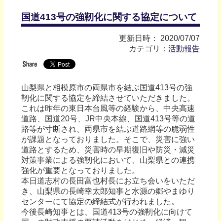
国道413号の強靭化に関する協定について
更新日時： 2020/07/07
カテゴリ：
活動報告
山梨県と相模原市の両県市を結ぶ国道413号の強
靭化に関する協定を締結させていただきました。
これは昨年の東日本台風等の経験から、中央高速
道路、国道20号、JR中央本線、国道413号等の道
路等が寸断され、両県市を結ぶ道路網等の脆弱性
が課題となっておりました。そこで、災害に強い
道路とするため、災害時の早期復旧や防災・減災
対策事業による強靭化において、山梨県との連携
強化が重要となっておりました。
本日道志村の長田富也村長にお立ち会いをいただ
き、山梨県の長崎幸太郎知事と水源の郷やまゆり
センターにて協定の締結式が行われました。
今後長崎知事とは、国道413号の強靭化に向けて