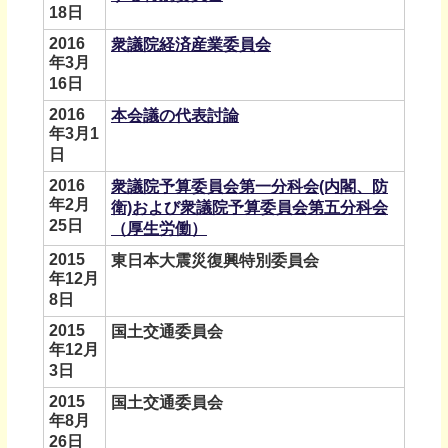
18日
2016
衆議院経済産業委員会
年3月
16日
2016
本会議の代表討論
年3月1
日
2016
衆議院予算委員会第一分科会(内閣、防
年2月
衛)および衆議院予算委員会第五分科会
25日
（厚生労働）
2015
東日本大震災復興特別委員会
年12月
8日
2015
国土交通委員会
年12月
3日
2015
国土交通委員会
年8月
26日