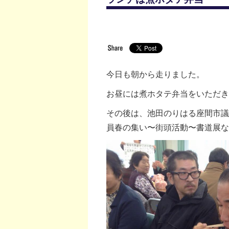
今日も朝から走りました。
お昼には煮ホタテ弁当をいただき
その後は、池田のりはる座間市議
員春の集い〜街頭活動〜書道展