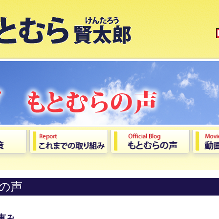
の声
恵み